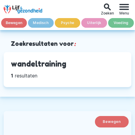
search
Zoeken
Menu
Bewegen
Medisch
Psyche
Uiterlijk
Voeding
Zoekresultaten voor
:
wandeltraining
1
resultaten
Bewegen