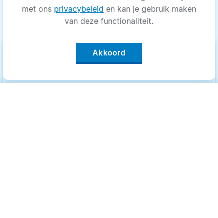
met ons
privacybeleid
en kan je gebruik maken
van deze functionaliteit.
Akkoord
keyboard_arrow_up
Filter op categorie
Alle categorieën
Categorieën
.
Bewegen
Bewegen
Medisch
Medisch
Psyche
Psyche
Uiterlijk
Uiterlijk
Voeding