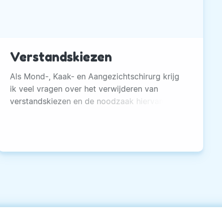
Verstandskiezen
Als Mond-, Kaak- en Aangezichtschirurg krijg
ik veel vragen over het verwijderen van
verstandskiezen en de noodzaak hiervan. A
priori geldt namelijk niet dat alle
verstandskiezen verwijderd moeten worden,
alhoewel in praktijk blijkt dat dit in de meeste
gevallen wel geadviseerd wordt.