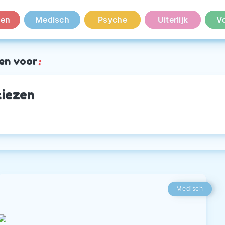
en
Medisch
Psyche
Uiterlijk
V
en voor
:
kiezen
Medisch