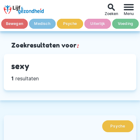
search
Zoeken
Menu
Bewegen
Medisch
Psyche
Uiterlijk
Voeding
Zoekresultaten voor
:
sexy
1
resultaten
Psyche