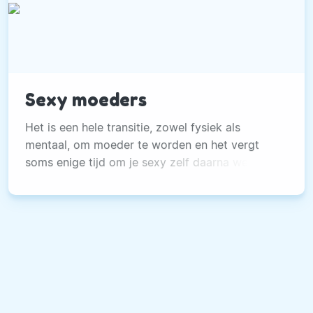
Sexy moeders
Het is een hele transitie, zowel fysiek als
mentaal, om moeder te worden en het vergt
soms enige tijd om je sexy zelf daarna weer
terug te vinden.