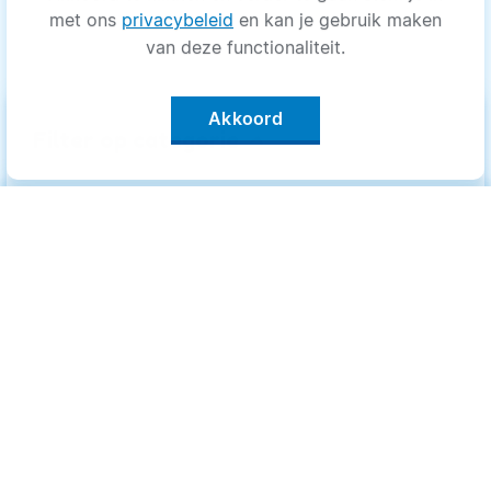
met ons
privacybeleid
en kan je gebruik maken
van deze functionaliteit.
Akkoord
keyboard_arrow_up
Filter op categorie
Alle categorieën
Categorieën
.
Bewegen
Bewegen
Medisch
Medisch
Psyche
Psyche
Uiterlijk
Uiterlijk
Voeding