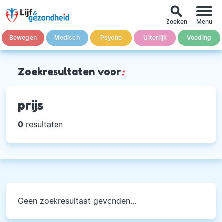
search
Zoeken
Menu
Bewegen
Medisch
Psyche
Uiterlijk
Voeding
Zoekresultaten voor
:
prijs
0
resultaten
Geen zoekresultaat gevonden...