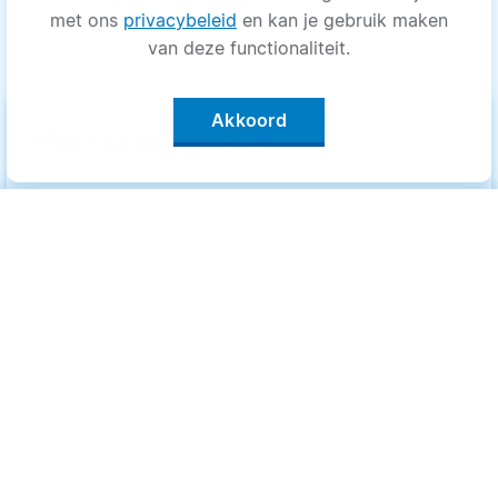
met ons
privacybeleid
en kan je gebruik maken
van deze functionaliteit.
Akkoord
keyboard_arrow_up
Filter op categorie
Alle categorieën
Categorieën
.
Bewegen
Bewegen
Medisch
Medisch
Psyche
Psyche
Uiterlijk
Uiterlijk
Voeding