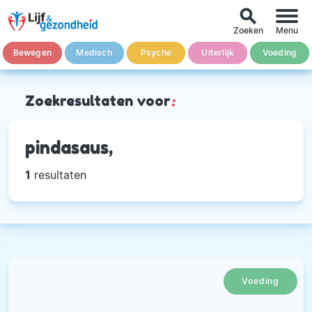
search
Zoeken
Menu
Bewegen
Medisch
Psyche
Uiterlijk
Voeding
Zoekresultaten voor
:
pindasaus,
1
resultaten
Voeding