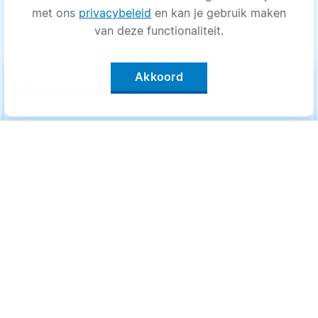
met ons
privacybeleid
en kan je gebruik maken
van deze functionaliteit.
Akkoord
keyboard_arrow_up
Filter op categorie
Alle categorieën
Categorieën
.
Bewegen
Bewegen
Medisch
Medisch
Psyche
Psyche
Uiterlijk
Uiterlijk
Voeding