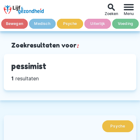
search
Zoeken
Menu
Bewegen
Medisch
Psyche
Uiterlijk
Voeding
Zoekresultaten voor
:
pessimist
1
resultaten
Psyche