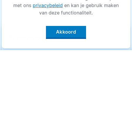
met ons
privacybeleid
en kan je gebruik maken
van deze functionaliteit.
Akkoord
keyboard_arrow_up
Filter op categorie
Alle categorieën
Categorieën
.
Bewegen
Bewegen
Medisch
Medisch
Psyche
Psyche
Uiterlijk
Uiterlijk
Voeding