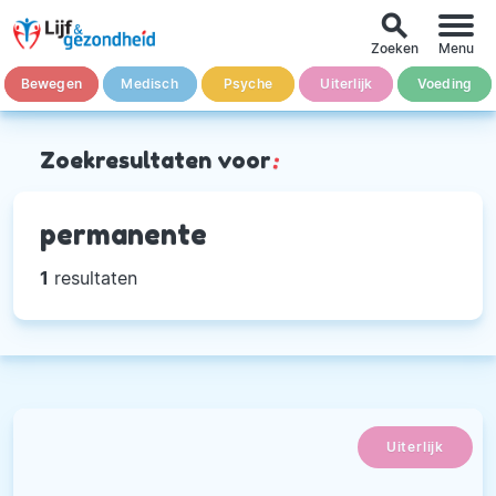
search
Zoeken
Menu
Bewegen
Medisch
Psyche
Uiterlijk
Voeding
Zoekresultaten voor
:
permanente
1
resultaten
Uiterlijk