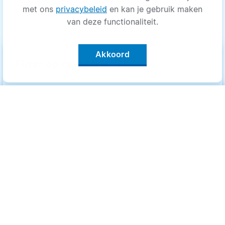
met ons
privacybeleid
en kan je gebruik maken
van deze functionaliteit.
Akkoord
keyboard_arrow_up
Filter op categorie
Alle categorieën
Categorieën
.
Bewegen
Bewegen
Medisch
Medisch
Psyche
Psyche
Uiterlijk
Uiterlijk
Voeding