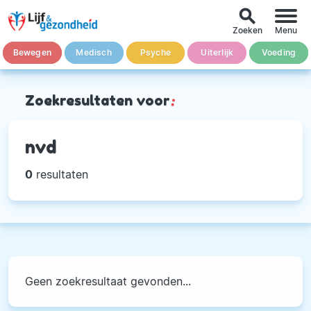
search
Zoeken
Menu
Bewegen
Medisch
Psyche
Uiterlijk
Voeding
Zoekresultaten voor
:
nvd
0
resultaten
Geen zoekresultaat gevonden...