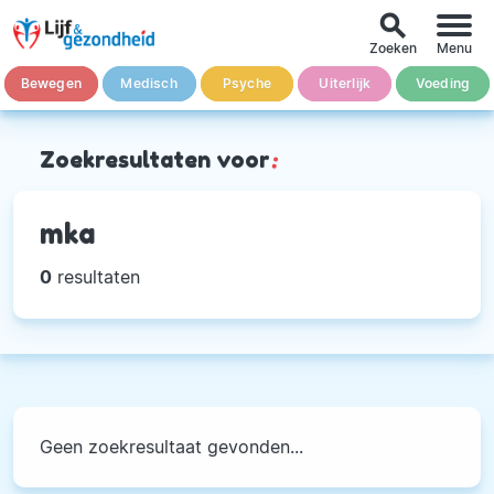
search
Zoeken
Menu
Bewegen
Medisch
Psyche
Uiterlijk
Voeding
Zoekresultaten voor
:
mka
0
resultaten
Geen zoekresultaat gevonden...