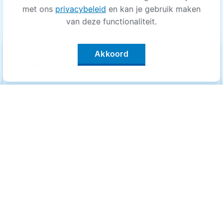
met ons
privacybeleid
en kan je gebruik maken
van deze functionaliteit.
Akkoord
keyboard_arrow_up
Filter op categorie
Alle categorieën
Categorieën
.
Bewegen
Bewegen
Medisch
Medisch
Psyche
Psyche
Uiterlijk
Uiterlijk
Voeding