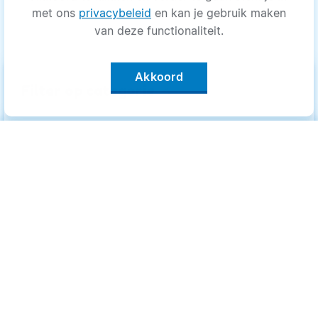
met ons
privacybeleid
en kan je gebruik maken
van deze functionaliteit.
Akkoord
keyboard_arrow_up
Filter op categorie
Alle categorieën
Categorieën
.
Bewegen
Bewegen
Medisch
Medisch
Psyche
Psyche
Uiterlijk
Uiterlijk
Voeding