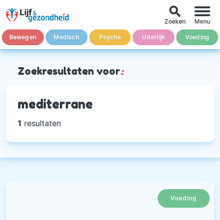
search
Zoeken
Menu
Bewegen
Medisch
Psyche
Uiterlijk
Voeding
Zoekresultaten voor
:
mediterrane
1
resultaten
Voeding