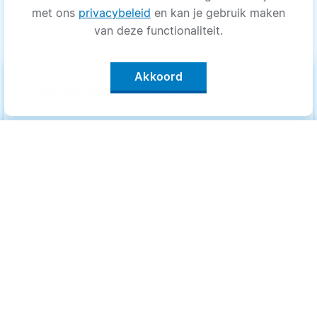
met ons
privacybeleid
en kan je gebruik maken
van deze functionaliteit.
Akkoord
keyboard_arrow_up
Filter op categorie
Alle categorieën
Categorieën
.
Bewegen
Bewegen
Medisch
Medisch
Psyche
Psyche
Uiterlijk
Uiterlijk
Voeding