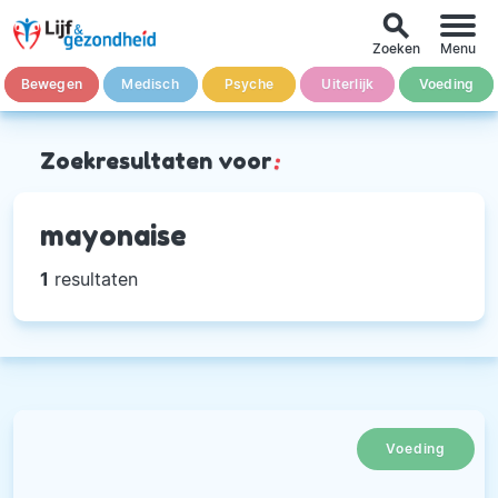
search
Zoeken
Menu
Bewegen
Medisch
Psyche
Uiterlijk
Voeding
Zoekresultaten voor
:
mayonaise
1
resultaten
Voeding