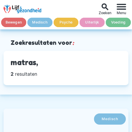
search
Zoeken
Menu
Bewegen
Medisch
Psyche
Uiterlijk
Voeding
Zoekresultaten voor
:
matras,
2
resultaten
Medisch