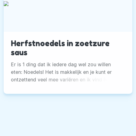
Herfstnoedels in zoetzure
saus
Er is 1 ding dat ik iedere dag wel zou willen
eten: Noedels! Het is makkelijk en je kunt er
ontzettend veel mee variëren en ik vind het
gewoon heel erg lekker! Voor mij is dit het
ultieme comfortfood. Stel je eens voor: zo’n
zondag dat je de hele dag in je pyjama blijft
zitten met een filmpje aan, buiten regent het en
jij eet een lekkere kom met noedels.