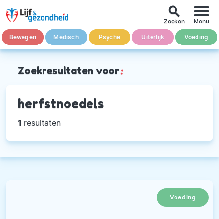
search
Zoeken
Menu
Bewegen
Medisch
Psyche
Uiterlijk
Voeding
Zoekresultaten voor
:
herfstnoedels
1
resultaten
Voeding