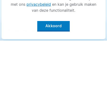
met ons
privacybeleid
en kan je gebruik maken
van deze functionaliteit.
Akkoord
keyboard_arrow_up
Filter op categorie
Alle categorieën
Categorieën
.
Bewegen
Bewegen
Medisch
Medisch
Psyche
Psyche
Uiterlijk
Uiterlijk
Voeding