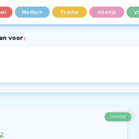
en
Medisch
Psyche
Uiterlijk
V
en voor
:
Voeding