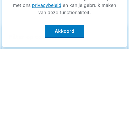
met ons
privacybeleid
en kan je gebruik maken
van deze functionaliteit.
Akkoord
keyboard_arrow_up
Filter op categorie
Alle categorieën
Categorieën
.
Bewegen
Bewegen
Medisch
Medisch
Psyche
Psyche
Uiterlijk
Uiterlijk
Voeding