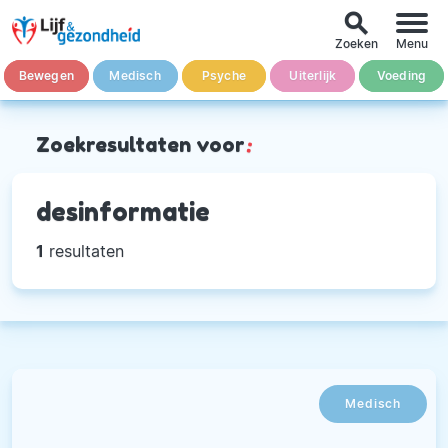
search
Zoeken
Menu
Bewegen
Medisch
Psyche
Uiterlijk
Voeding
Zoekresultaten voor
:
desinformatie
1
resultaten
Medisch