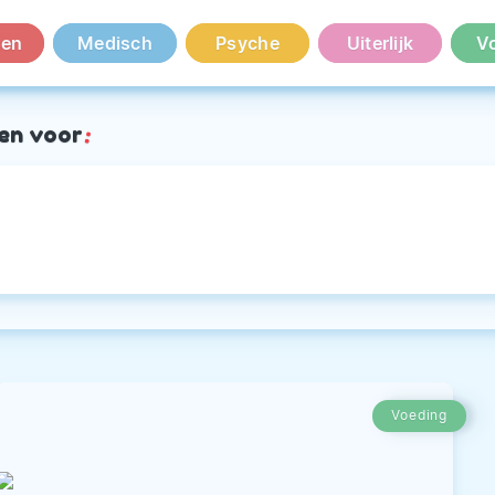
en
Medisch
Psyche
Uiterlijk
V
en voor
:
Voeding