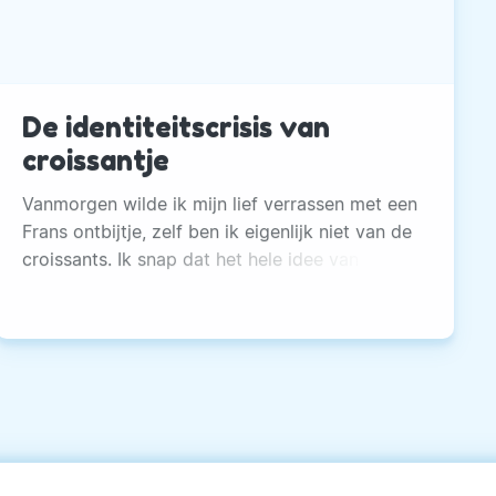
De identiteitscrisis van
croissantje
Vanmorgen wilde ik mijn lief verrassen met een
Frans ontbijtje, zelf ben ik eigenlijk niet van de
croissants. Ik snap dat het hele idee van
bladerdeeg is, dat het bladert, maar ik heb het
gewoon niet zo op kruimels.