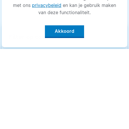
met ons
privacybeleid
en kan je gebruik maken
van deze functionaliteit.
Akkoord
keyboard_arrow_up
Filter op categorie
Alle categorieën
Categorieën
.
Bewegen
Bewegen
Medisch
Medisch
Psyche
Psyche
Uiterlijk
Uiterlijk
Voeding