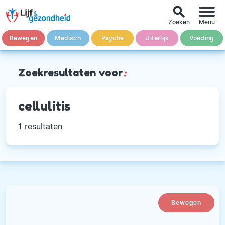
search
Zoeken
Menu
Bewegen
Medisch
Psyche
Uiterlijk
Voeding
Zoekresultaten voor
:
cellulitis
1
resultaten
Bewegen