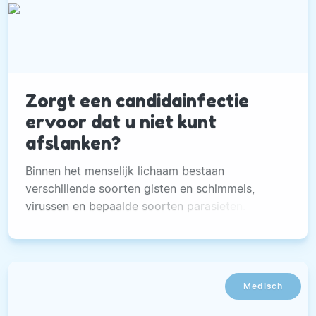
Zorgt een candidainfectie
ervoor dat u niet kunt
afslanken?
Binnen het menselijk lichaam bestaan
verschillende soorten gisten en schimmels,
virussen en bepaalde soorten parasieten. Zo
ook candida! We besteden liever geen aandacht
aan zulke zaken, maar dit soort organismen
leven toch echt in ons lichaam.
Medisch