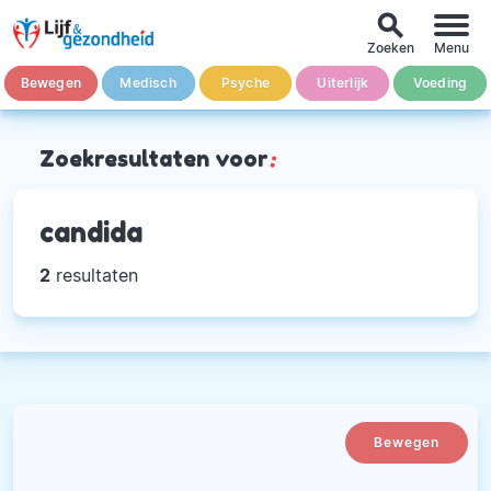
search
Zoeken
Menu
Bewegen
Medisch
Psyche
Uiterlijk
Voeding
Zoekresultaten voor
:
candida
2
resultaten
Bewegen