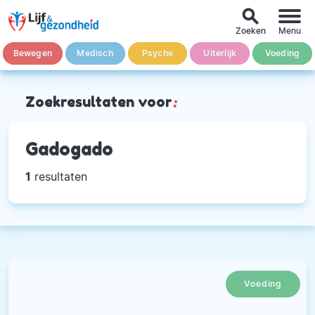
search
Zoeken
Menu
Bewegen
Medisch
Psyche
Uiterlijk
Voeding
Zoekresultaten voor
:
Gadogado
1
resultaten
Voeding