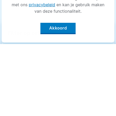
met ons
privacybeleid
en kan je gebruik maken
van deze functionaliteit.
Akkoord
keyboard_arrow_up
Filter op categorie
Alle categorieën
Categorieën
.
Bewegen
Bewegen
Medisch
Medisch
Psyche
Psyche
Uiterlijk
Uiterlijk
Voeding