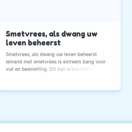
Smetvrees, als dwang uw
leven beheerst
Smetvrees, als dwang uw leven beheerst
Iemand met smetvrees is extreem bang voor
vuil en besmetting. Dit kan ertoe leiden dat
deze persoon de hele dag het huis aan het
schoonmaken is of tientallen keren per dag
zijn of haar handen wast.