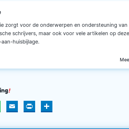
e
ie zorgt voor de onderwerpen en ondersteuning van
ische schrijvers, maar ook voor vele artikelen op deze
-aan-huisbijlage.
Mee
ing
!
hatsApp
Email
Print
Deel