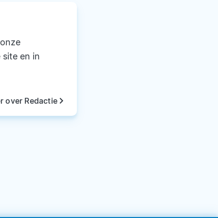
 onze
 site en in
keyboard_arrow_right
r over Redactie