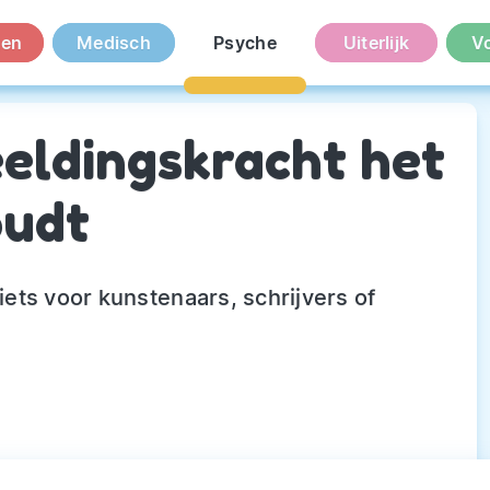
en
Medisch
Psyche
Uiterlijk
V
ldingskracht het
oudt
 iets voor kunstenaars, schrijvers of