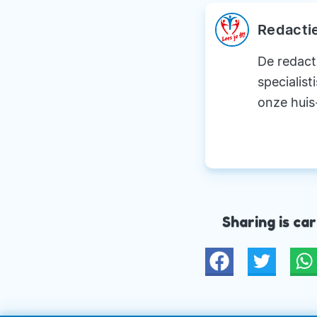
Redacti
De redact
specialist
onze huis
Sharing is car
Twitter
W