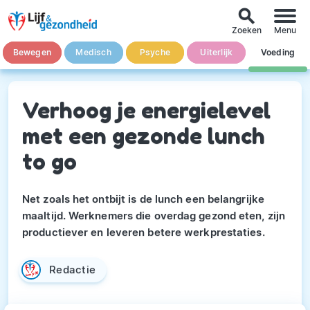
search
Zoeken
Menu
Bewegen
Medisch
Psyche
Uiterlijk
Voeding
Verhoog je energielevel
met een gezonde lunch
to go
Net zoals het ontbijt is de lunch een belangrijke
maaltijd. Werknemers die overdag gezond eten, zijn
productiever en leveren betere werkprestaties.
Redactie