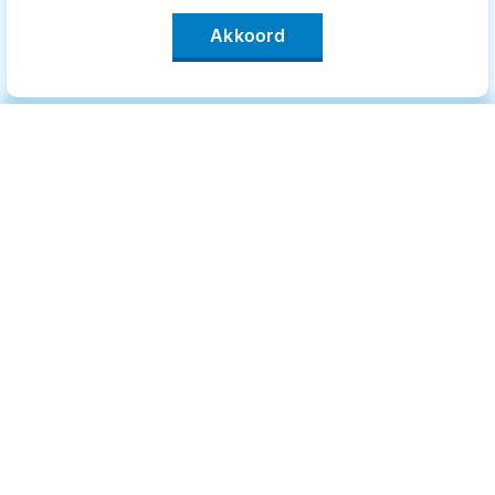
Akkoord
Categorieën
.
Bewegen
Medisch
Psyche
Uiterlijk
Voeding