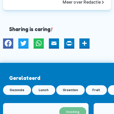
keyboard_arrow_right
Meer over Redactie
Sharing is caring
!
Twitter
WhatsApp
Email
Print
Deel
Gerelateerd
:
Gezonde
Lunch
Groenten
Fruit
Voeding