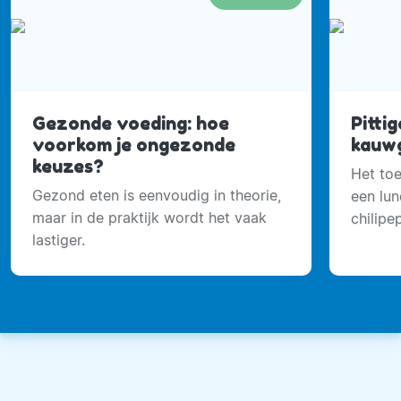
Gezonde voeding: hoe
Pitti
voorkom je ongezonde
kauwg
keuzes?
Het toe
Gezond eten is eenvoudig in theorie,
een lu
maar in de praktijk wordt het vaak
chilipe
lastiger.
invloe
mogeli