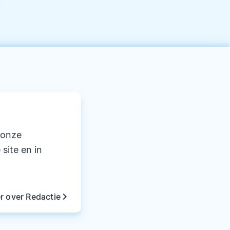
 onze
 site en in
keyboard_arrow_right
r over Redactie