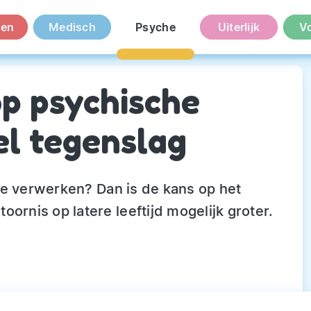
en
Medisch
Psyche
Uiterlijk
V
op psychische
eel tegenslag
n te verwerken? Dan is de kans op het
ornis op latere leeftijd mogelijk groter.