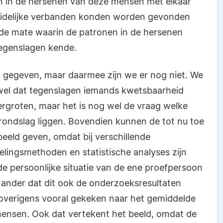
nen in de hersenen van deze mensen met elkaar
 duidelijke verbanden konden worden gevonden
de mate waarin de patronen in de hersenen
tegenslagen kende.
nt gegeven, maar daarmee zijn we er nog niet. We
wel dat tegenslagen iemands kwetsbaarheid
rgroten, maar het is nog wel de vraag welke
rondslag liggen. Bovendien kunnen de tot nu toe
eeld geven, omdat bij verschillende
lingsmethoden en statistische analyses zijn
de persoonlijke situatie van de ene proefpersoon
 ander dat dit ook de onderzoeksresultaten
 overigens vooral gekeken naar het gemiddelde
mensen. Ook dat vertekent het beeld, omdat de