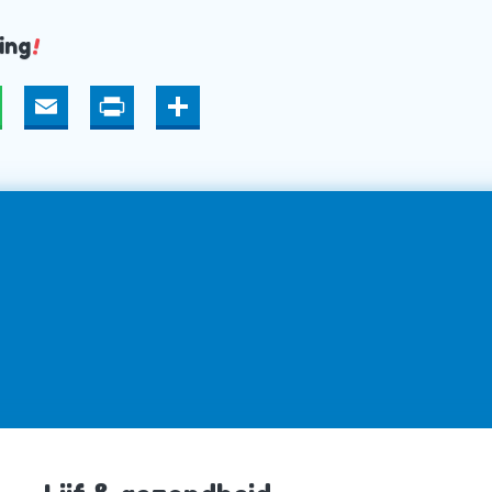
ing
!
hatsApp
Email
Print
Deel