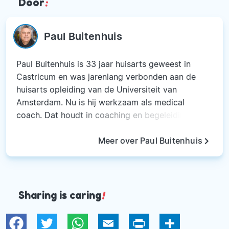
Door
:
Paul Buitenhuis
Paul Buitenhuis is 33 jaar huisarts geweest in
Castricum en was jarenlang verbonden aan de
huisarts opleiding van de Universiteit van
Amsterdam. Nu is hij werkzaam als medical
coach. Dat houdt in coaching en begeleiding bij
moeilijke (medische) beslissingen maar ook bij
keyboard_arrow_right
vragen rond levens einde problematiek. Hij is
Meer over Paul Buitenhuis
KNMG opgeleid SCEN arts (=Steun Consultatie
Euthanasie Nederland). Verder is hij
gespecialiseerd in begeleiding bij burn-out en
biedt hij hulp bij stoppen met roken. Ook is Paul
Sharing is caring
!
Buitenhuis verbonden aan de Stichting
Straatkinderen van Kathmandu en de organisatie
Twitter
WhatsApp
Email
Print
Deel