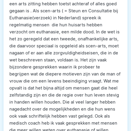
een arts zitting hebben toetst achteraf of alles goed
gegaan is . Als scen-arts ( = Steun en Consultatie bij
Euthanasie(verzoek) in Nederland) spreek ik
regelmatig mensen die hun huisarts hebben
verzocht om euthanasie, een milde dood. In de wet is
het zo geregeld dat een tweede, onafhankelijke arts,
die daarvoor speciaal is opgeleid als scen-arts, moet
nagaan of er aan alle zorgvuldigheidseisen, die in de
wet beschreven staan, voldaan is. Het zijn vaak
bijzondere gesprekken waarin ik probeer te
begrijpen wat de diepere motieven zijn van de man of
vrouw die om een levens beeindiging vraagt. Wat me
opvalt is dat het bijna altijd om mensen gaat die heel
zelfstandig zijn en die de regie over hun leven stevig
in handen willen houden. Die al veel langer hebben
nagedacht over de mogelijkheden en die hun wens
ook vaak schriftelijk hebben vast gelegd. Ook als
medisch coach heb ik vaak gesprekken met mensen
die meer willen weten over euthanasie of willen