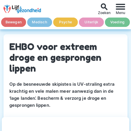
search
Zoeken
Menu
Bewegen
Medisch
Psyche
Uiterlijk
Voeding
EHBO voor extreem
droge en gesprongen
lippen
Op de besneeuwde skipistes is UV-straling extra
krachtig en vele malen meer aanwezig dan in de
‘lage landen’. Bescherm & verzorg je droge en
gesprongen lippen.