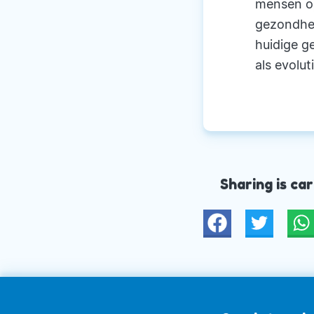
mensen op
gezondhei
huidige g
als evolu
congresse
Immunolog
zij vijf 
moment is
Orthomole
Sharing is car
Twitter
W