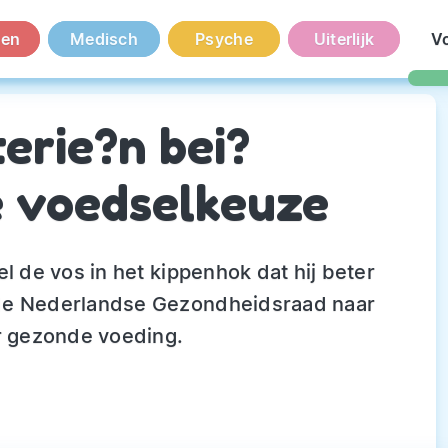
en
Medisch
Psyche
Uiterlijk
V
erie?n bei?
 voedselkeuze
l de vos in het kippenhok dat hij beter
 de Nederlandse Gezondheidsraad naar
or gezonde voeding.