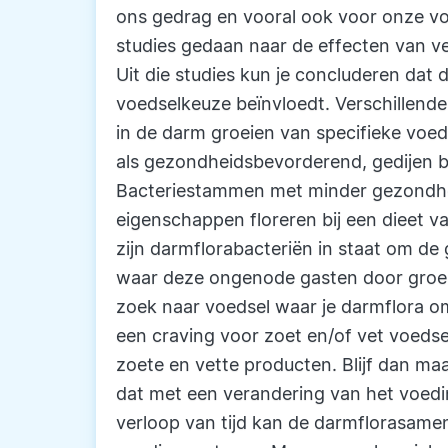
ons gedrag en vooral ook voor onze voe
studies gedaan naar de effecten van ve
Uit die studies kun je concluderen dat
voedselkeuze beïnvloedt. Verschillend
in de darm groeien van specifieke voe
als gezondheidsbevorderend, gedijen bi
Bacteriestammen met minder gezondhe
eigenschappen floreren bij een dieet van
zijn darmflorabacteriën in staat om de
waar deze ongenode gasten door groei
zoek naar voedsel waar je darmflora om
een craving voor zoet en/of vet voedse
zoete en vette producten. Blijf dan ma
dat met een verandering van het voedi
verloop van tijd kan de darmflorasame