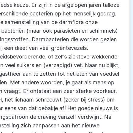
dselkeuze. Er zijn in de afgelopen jaren talloze
rschillende bacteriën op het menselijk gedrag.
 de samenstelling van de darmflora onze
e bacteriën (maar ook parasieten en schimmels)
dingsstoffen. Darmbacteriën die worden gezien
j een dieet van veel groentevezels.
idsbevorderende, of zelfs ziekteverwekkende
 veel suikers en (verzadigd) vet. Naar nu blijkt,
 gastheer aan te zetten tot het eten van voedsel
en. Met andere woorden, je gaat als mens op
 vraagt. Er ontstaat een zeer sterke voorkeur,
l, het lichaam schreeuwt (zeker bij stress) om
ar eens van dat gebakje af! Het goede nieuws is
ngspatroon de craving vanzelf verdwijnt. Na
nstelling zich aanpassen aan het nieuwe