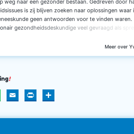
 weg naar een gezonder bestaan. Gedreven door ha
dsissues is zij blijven zoeken naar oplossingen waar 
eneeskunde geen antwoorden voor te vinden waren. 
tionair gezondheidsdeskundige veel gevraagd als spr
n en lezingen. Zij is afgestudeerd in de klinische Ps
ie aan de Universiteit van Gerona (Spanje). Daarnaa
Meer over Y
boeken geschreven en de Oerslank organisatie opgerich
 Yvonne als hoofddocent betrokken bij de opleiding
culair Epigenetisch therapeut.
ing
!
hatsApp
Email
Print
Deel