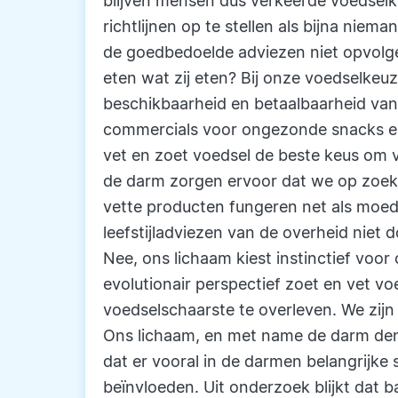
blijven mensen dus verkeerde voedsel
richtlijnen op te stellen als bijna ni
de goedbedoelde adviezen niet opvolg
eten wat zij eten? Bij onze voedselkeu
beschikbaarheid en betaalbaarheid va
commercials voor ongezonde snacks en 
vet en zoet voedsel de beste keus om v
de darm zorgen ervoor dat we op zoek 
vette producten fungeren net als moed
leefstijladviezen van de overheid niet
Nee, ons lichaam kiest instinctief voo
evolutionair perspectief zoet en vet v
voedselschaarste te overleven. We zijn 
Ons lichaam, en met name de darm den
dat er vooral in de darmen belangrijk
beïnvloeden. Uit onderzoek blijkt dat b