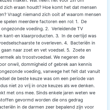
keuzes maken. Wat heeft het voor zin om
emand zich eraan houdt? Hoe komt het dat mensen
en? Vraagt niemand zich ooit af waarom mensen
ze spelen meerdere factoren een rol: 1. De
n ongezonde voeding. 2. Verleidende TV
kant-en klaarproducten. 3. In de oertijd was
oedselschaarste te overleven. 4. Bacteriën in
gaan naar zoet en vet voedsel. 5. Zoete en
ermelk als troostvoedsel. We negeren de
 door onwil, dommigheid of gebrek aan kennis
r ongezonde voeding, vanwege het feit dat vanuit
oedsel de beste keuze was om een periode van
dus niet zo vrij in onze keuzes als we denken.
kt met ons mee. Sinds enkele jaren weten we
e stoffen gevormd worden die ons gedrag
acteriën in de darmen zeer bepalend zijn voor